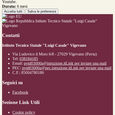
Youtube.
Durata:
6 mesi
Accetta tutti
Salva le preferenze
Istituto Tecnico Statale "Luigi Casale"
Vigevano
Contatti
Istituto Tecnico Statale "Luigi Casale" Vigevano
Via Ludovico il Moro 6/8 - 27029 Vigevano (Pavia)
Tel:
038184185
Email:
pvtd03000a@istruzione.it
Link per inviare una mail
PEC:
pvtd03000a@pec.istruzione.it
Link per inviare una mail
C.F.: 85004780186
Seguici su
Facebook
Sezione Link Utili
Cookie policy