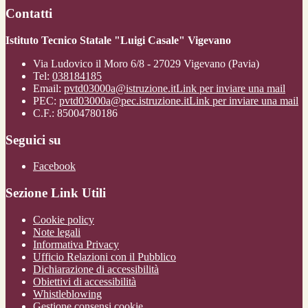
Contatti
Istituto Tecnico Statale "Luigi Casale" Vigevano
Via Ludovico il Moro 6/8 - 27029 Vigevano (Pavia)
Tel:
038184185
Email:
pvtd03000a@istruzione.it
Link per inviare una mail
PEC:
pvtd03000a@pec.istruzione.it
Link per inviare una mail
C.F.: 85004780186
Seguici su
Facebook
Sezione Link Utili
Cookie policy
Note legali
Informativa Privacy
Ufficio Relazioni con il Pubblico
Dichiarazione di accessibilità
Obiettivi di accessibilità
Whistleblowing
Gestione consensi cookie