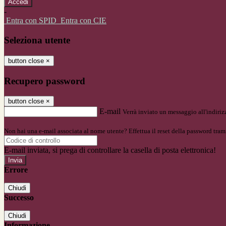
-
Entra con SPID
Entra con CIE
Seleziona utente
button close
×
Recupero password
button close
×
E-mail
Verrà inviato un messaggio all'indirizz
Non hai una e-mail associata al nome utente? Effettua il reset della password tram
E-mail inviata, si prega di controllare la casella di posta elettronica!
Errore
Chiudi
Successo
Chiudi
Informazione