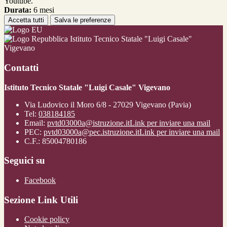
Youtube.
Durata:
6 mesi
Accetta tutti
Salva le preferenze
Istituto Tecnico Statale "Luigi Casale"
Vigevano
Contatti
Istituto Tecnico Statale "Luigi Casale" Vigevano
Via Ludovico il Moro 6/8 - 27029 Vigevano (Pavia)
Tel:
038184185
Email:
pvtd03000a@istruzione.it
Link per inviare una mail
PEC:
pvtd03000a@pec.istruzione.it
Link per inviare una mail
C.F.: 85004780186
Seguici su
Facebook
Sezione Link Utili
Cookie policy