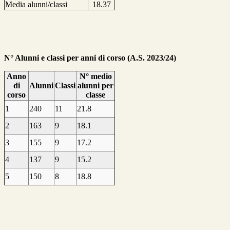
Media alunni/classi
18.37
N° Alunni e classi per anni di corso (A.S. 2023/24)
Anno
N° medio
di
Alunni
Classi
alunni per
corso
classe
1
240
11
21.8
2
163
9
18.1
3
155
9
17.2
4
137
9
15.2
5
150
8
18.8