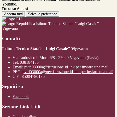
Youtube.
Durata:
6 mesi
Accetta tutti
Salva le preferenze
Istituto Tecnico Statale "Luigi Casale"
Vigevano
Contatti
Istituto Tecnico Statale "Luigi Casale" Vigevano
Via Ludovico il Moro 6/8 - 27029 Vigevano (Pavia)
Tel:
038184185
Email:
pvtd03000a@istruzione.it
Link per inviare una mail
PEC:
pvtd03000a@pec.istruzione.it
Link per inviare una mail
C.F.: 85004780186
Seguici su
Facebook
Sezione Link Utili
Cookie policy