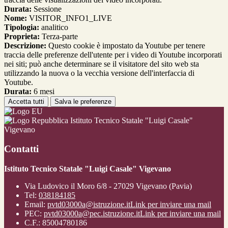
Durata:
Sessione
Nome:
VISITOR_INFO1_LIVE
Tipologia:
analitico
Proprieta:
Terza-parte
Descrizione:
Questo cookie è impostato da Youtube per tenere
traccia delle preferenze dell'utente per i video di Youtube incorporati
nei siti; può anche determinare se il visitatore del sito web sta
utilizzando la nuova o la vecchia versione dell'interfaccia di
Youtube.
Durata:
6 mesi
Accetta tutti
Salva le preferenze
Istituto Tecnico Statale "Luigi Casale"
Vigevano
Contatti
Istituto Tecnico Statale "Luigi Casale" Vigevano
Via Ludovico il Moro 6/8 - 27029 Vigevano (Pavia)
Tel:
038184185
Email:
pvtd03000a@istruzione.it
Link per inviare una mail
PEC:
pvtd03000a@pec.istruzione.it
Link per inviare una mail
C.F.: 85004780186