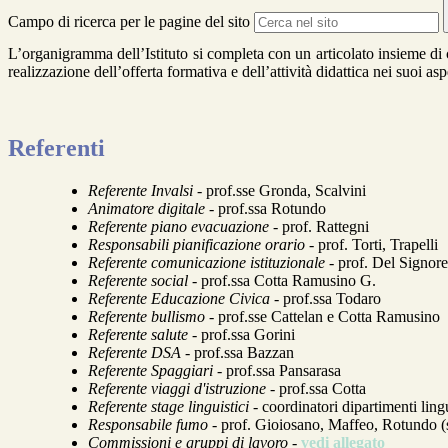
Campo di ricerca per le pagine del sito
L’organigramma dell’Istituto si completa con un articolato insieme di
realizzazione dell’offerta formativa e dell’attività didattica nei suoi asp
Referenti
Referente Invalsi
- prof.sse Gronda, Scalvini
Animatore digitale
- prof.ssa Rotundo
Referente piano evacuazione
- prof. Rattegni
Responsabili pianificazione orario
- prof. Torti, Trapelli
Referente comunicazione istituzionale
- prof. Del Signore
Referente social
- prof.ssa Cotta Ramusino G.
Referente Educazione Civica
- prof.ssa Todaro
Referente bullismo
- prof.sse Cattelan e Cotta Ramusino
Referente salute
- prof.ssa Gorini
Referente DSA
- prof.ssa Bazzan
Referente Spaggiari
- prof.ssa Pansarasa
Referente viaggi d'istruzione
- prof.ssa Cotta
Referente stage linguistici
- coordinatori dipartimenti ling
Responsabile fumo
- prof. Gioiosano, Maffeo, Rotundo (se
Commissioni e gruppi di lavoro
-
vedi allegato