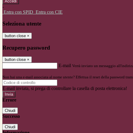
-
Entra con SPID
Entra con CIE
Seleziona utente
button close
×
Recupero password
button close
×
E-mail
Verrà inviato un messaggio all'indirizz
Non hai una e-mail associata al nome utente? Effettua il reset della password tram
E-mail inviata, si prega di controllare la casella di posta elettronica!
Errore
Chiudi
Successo
Chiudi
Informazione