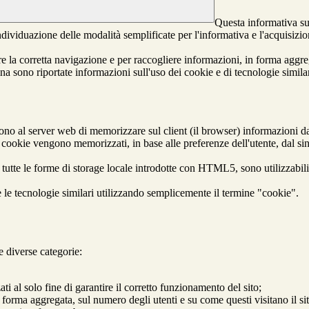
Questa informativa sul
ividuazione delle modalità semplificate per l'informativa e l'acquisizion
tire la corretta navigazione e per raccogliere informazioni, in forma aggre
a sono riportate informazioni sull'uso dei cookie e di tecnologie similar
ono al server web di memorizzare sul client (il browser) informazioni da 
 I cookie vengono memorizzati, in base alle preferenze dell'utente, dal si
tutte le forme di storage locale introdotte con HTML5, sono utilizzabili
 le tecnologie similari utilizzando semplicemente il termine "cookie".
re diverse categorie:
ati al solo fine di garantire il corretto funzionamento del sito;
n forma aggregata, sul numero degli utenti e su come questi visitano il si