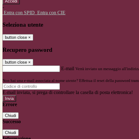
-
Entra con SPID
Entra con CIE
Seleziona utente
button close
×
Recupero password
button close
×
E-mail
Verrà inviato un messaggio all'indirizz
Non hai una e-mail associata al nome utente? Effettua il reset della password tram
E-mail inviata, si prega di controllare la casella di posta elettronica!
Errore
Chiudi
Successo
Chiudi
Informazione