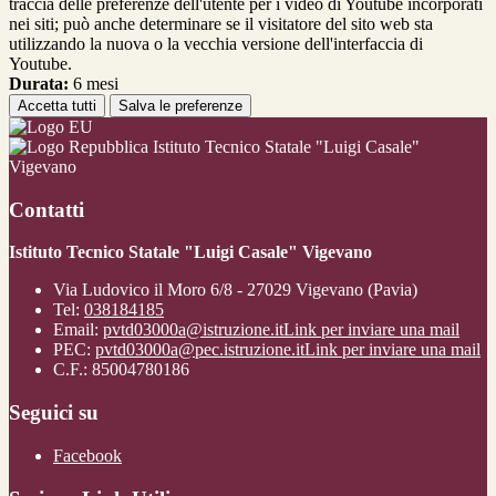
traccia delle preferenze dell'utente per i video di Youtube incorporati
nei siti; può anche determinare se il visitatore del sito web sta
utilizzando la nuova o la vecchia versione dell'interfaccia di
Youtube.
Durata:
6 mesi
Accetta tutti
Salva le preferenze
Istituto Tecnico Statale "Luigi Casale"
Vigevano
Contatti
Istituto Tecnico Statale "Luigi Casale" Vigevano
Via Ludovico il Moro 6/8 - 27029 Vigevano (Pavia)
Tel:
038184185
Email:
pvtd03000a@istruzione.it
Link per inviare una mail
PEC:
pvtd03000a@pec.istruzione.it
Link per inviare una mail
C.F.: 85004780186
Seguici su
Facebook