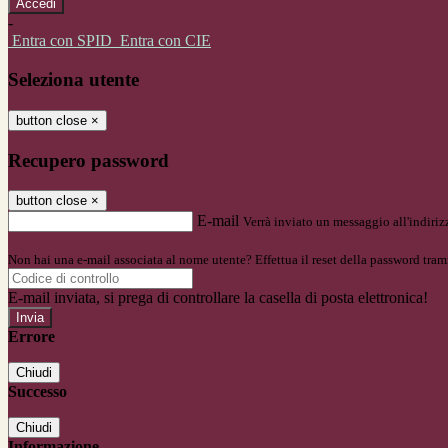
-
Entra con SPID
Entra con CIE
Seleziona utente
button close
×
Recupero password
button close
×
E-mail
Verrà inviato un messaggio all'indirizz
Non hai una e-mail associata al nome utente? Effettua il reset della password tram
E-mail inviata, si prega di controllare la casella di posta elettronica!
Errore
Chiudi
Successo
Chiudi
Informazione