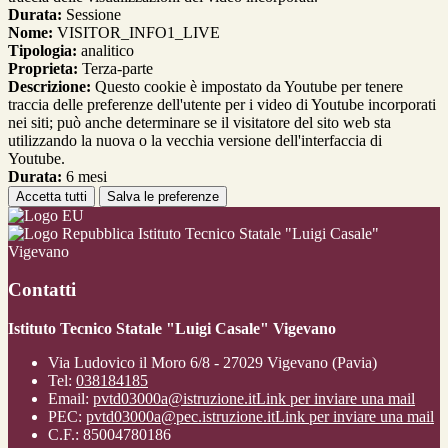
Durata:
Sessione
Nome:
VISITOR_INFO1_LIVE
Tipologia:
analitico
Proprieta:
Terza-parte
Descrizione:
Questo cookie è impostato da Youtube per tenere
traccia delle preferenze dell'utente per i video di Youtube incorporati
nei siti; può anche determinare se il visitatore del sito web sta
utilizzando la nuova o la vecchia versione dell'interfaccia di
Youtube.
Durata:
6 mesi
Accetta tutti
Salva le preferenze
Istituto Tecnico Statale "Luigi Casale"
Vigevano
Contatti
Istituto Tecnico Statale "Luigi Casale" Vigevano
Via Ludovico il Moro 6/8 - 27029 Vigevano (Pavia)
Tel:
038184185
Email:
pvtd03000a@istruzione.it
Link per inviare una mail
PEC:
pvtd03000a@pec.istruzione.it
Link per inviare una mail
C.F.: 85004780186