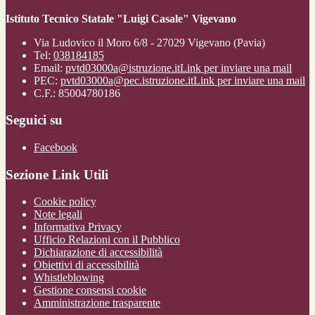
Istituto Tecnico Statale "Luigi Casale" Vigevano
Via Ludovico il Moro 6/8 - 27029 Vigevano (Pavia)
Tel:
038184185
Email:
pvtd03000a@istruzione.it
Link per inviare una mail
PEC:
pvtd03000a@pec.istruzione.it
Link per inviare una mail
C.F.: 85004780186
Seguici su
Facebook
Sezione Link Utili
Cookie policy
Note legali
Informativa Privacy
Ufficio Relazioni con il Pubblico
Dichiarazione di accessibilità
Obiettivi di accessibilità
Whistleblowing
Gestione consensi cookie
Amministrazione trasparente