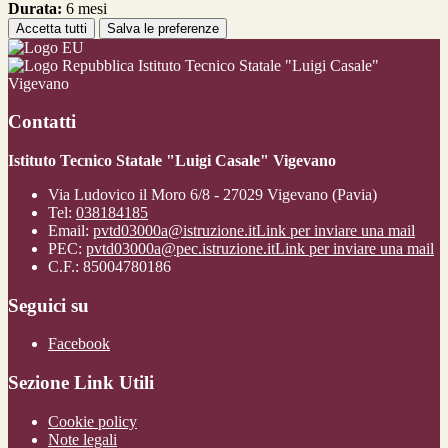
Durata:
6 mesi
Accetta tutti
Salva le preferenze
Istituto Tecnico Statale "Luigi Casale"
Vigevano
Contatti
Istituto Tecnico Statale "Luigi Casale" Vigevano
Via Ludovico il Moro 6/8 - 27029 Vigevano (Pavia)
Tel:
038184185
Email:
pvtd03000a@istruzione.it
Link per inviare una mail
PEC:
pvtd03000a@pec.istruzione.it
Link per inviare una mail
C.F.: 85004780186
Seguici su
Facebook
Sezione Link Utili
Cookie policy
Note legali