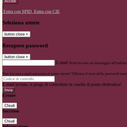
-
Entra con SPID
Entra con CIE
Seleziona utente
button close
×
Recupero password
button close
×
E-mail
Verrà inviato un messaggio all'indirizz
Non hai una e-mail associata al nome utente? Effettua il reset della password tram
E-mail inviata, si prega di controllare la casella di posta elettronica!
Errore
Chiudi
Successo
Chiudi
Informazione