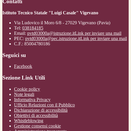
Contatti
Istituto Tecnico Statale "Luigi Casale" Vigevano
Via Ludovico il Moro 6/8 - 27029 Vigevano (Pavia)
Tel:
038184185
Email:
pvtd03000a@istruzione.it
Link per inviare una mail
PEC:
pvtd03000a@pec.istruzione.it
Link per inviare una mail
C.F.: 85004780186
Seguici su
Facebook
Sezione Link Utili
Cookie policy
Note legali
Informativa Privacy
Ufficio Relazioni con il Pubblico
Dichiarazione di accessibilità
Obiettivi di accessibilità
Whistleblowing
Gestione consensi cookie