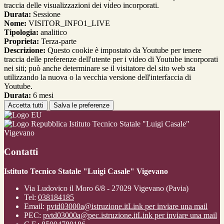
traccia delle visualizzazioni dei video incorporati.
Durata:
Sessione
Nome:
VISITOR_INFO1_LIVE
Tipologia:
analitico
Proprieta:
Terza-parte
Descrizione:
Questo cookie è impostato da Youtube per tenere
traccia delle preferenze dell'utente per i video di Youtube incorporati
nei siti; può anche determinare se il visitatore del sito web sta
utilizzando la nuova o la vecchia versione dell'interfaccia di
Youtube.
Durata:
6 mesi
Accetta tutti
Salva le preferenze
Istituto Tecnico Statale "Luigi Casale"
Vigevano
Contatti
Istituto Tecnico Statale "Luigi Casale" Vigevano
Via Ludovico il Moro 6/8 - 27029 Vigevano (Pavia)
Tel:
038184185
Email:
pvtd03000a@istruzione.it
Link per inviare una mail
PEC:
pvtd03000a@pec.istruzione.it
Link per inviare una mail