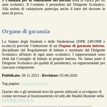
Il
Comitato per la valutazione dei docenti
resta in carica per tre
anni scolastici. Il Comitato è presieduto dal Dirigente Scolastico.
Alla seduta di valutazione partecipa anche il tutor del docente in
anno di prova.
Organo di garanzia
Lo Statuto degli Studenti e delle Studentesse (DPR 249/1998 e
ss.mm.ii) prevede l’istituzione di un
Organo di garanzia interno
,
disciplinato dal Regolamento di Istituto e nominato dal Dirigente
Scolastico all'inizio di ogni anno scolastico. I rappresentanti sono
eletti dal Consiglio di Istituto al proprio interno. Ne fanno parte il
Dirigente Scolastico (in qualità di presidente), un rappresentante per
ciascuna componente.
Pubblicato:
28-11-2023 -
Revisione:
05-06-2026
Tag pagina:
Consigli di istituto
Questo sito o gli strumenti terzi da questo utilizzati si avvalgono di
cookie necessari al funzionamento ed utili alle finalità illustrate nella
COOKIE POLICY
.