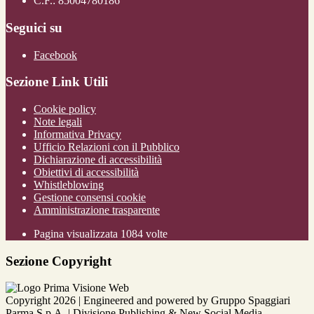
C.F.: 85004780186
Seguici su
Facebook
Sezione Link Utili
Cookie policy
Note legali
Informativa Privacy
Ufficio Relazioni con il Pubblico
Dichiarazione di accessibilità
Obiettivi di accessibilità
Whistleblowing
Gestione consensi cookie
Amministrazione trasparente
Pagina visualizzata
1084
volte
Sezione Copyright
Copyright 2026 | Engineered and powered by Gruppo Spaggiari
Parma S.p.A. | Divisione Publishing & New Social Media