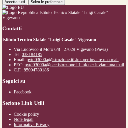
Accetta tutti
Salva le preferenze
Istituto Tecnico Statale "Luigi Casale"
Vigevano
Contatti
Istituto Tecnico Statale "Luigi Casale" Vigevano
Via Ludovico il Moro 6/8 - 27029 Vigevano (Pavia)
Tel:
038184185
Email:
pvtd03000a@istruzione.it
Link per inviare una mail
PEC:
pvtd03000a@pec.istruzione.it
Link per inviare una mail
C.F.: 85004780186
Seguici su
Facebook
Sezione Link Utili
Cookie policy
Note legali
Informativa Privacy