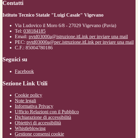
Contatti
Istituto Tecnico Statale "Luigi Casale" Vigevano
Via Ludovico il Moro 6/8 - 27029 Vigevano (Pavia)
Tel:
038184185
Email:
pvtd03000a@istruzione.it
Link per inviare una mail
PEC:
pvtd03000a@pec.istruzione.it
Link per inviare una mail
C.F.: 85004780186
Seguici su
Facebook
Sezione Link Utili
Cookie policy
Note legali
Informativa Privacy
Ufficio Relazioni con il Pubblico
Dichiarazione di accessibilità
Obiettivi di accessibilità
Whistleblowing
Gestione consensi cookie