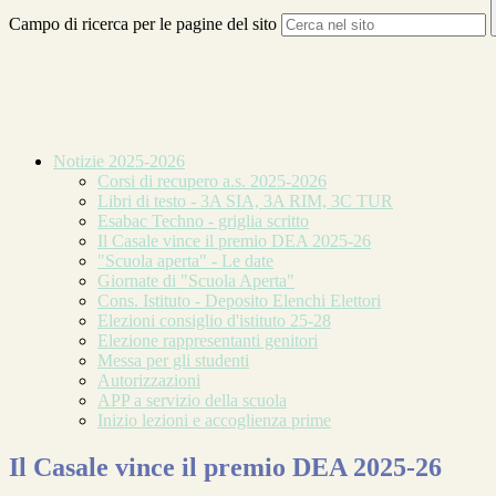
Campo di ricerca per le pagine del sito
Notizie 2025-2026
Corsi di recupero a.s. 2025-2026
Libri di testo - 3A SIA, 3A RIM, 3C TUR
Esabac Techno - griglia scritto
Il Casale vince il premio DEA 2025-26
"Scuola aperta" - Le date
Giornate di "Scuola Aperta"
Cons. Istituto - Deposito Elenchi Elettori
Elezioni consiglio d'istituto 25-28
Elezione rappresentanti genitori
Messa per gli studenti
Autorizzazioni
APP a servizio della scuola
Inizio lezioni e accoglienza prime
Il Casale vince il premio DEA 2025-26