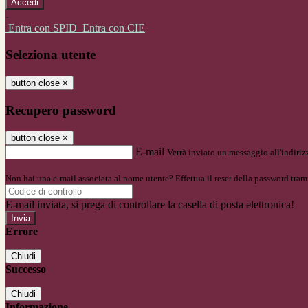
-
Entra con SPID
Entra con CIE
Seleziona utente
button close
×
Recupero password
button close
×
E-mail
Verrà inviato un messaggio all'indirizz
Non hai una e-mail associata al nome utente? Effettua il reset della password tram
E-mail inviata, si prega di controllare la casella di posta elettronica!
Errore
Chiudi
Successo
Chiudi
Informazione