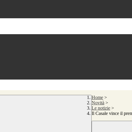
Home
>
Novità
>
Le notizie
>
Il Casale vince il p