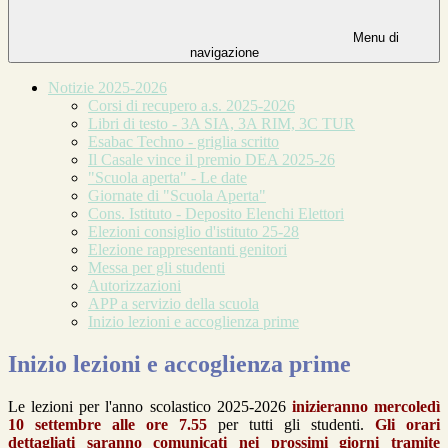
Menu di
navigazione
Notizie 2025-2026
Corsi di recupero a.s. 2025-2026
Libri di testo - 3A SIA, 3A RIM, 3C TUR
Esabac Techno - griglia scritto
Il Casale vince il premio DEA 2025-26
"Scuola aperta" - Le date
Giornate di "Scuola Aperta"
Cons. Istituto - Deposito Elenchi Elettori
Elezioni consiglio d'istituto 25-28
Elezione rappresentanti genitori
Messa per gli studenti
Autorizzazioni
APP a servizio della scuola
Inizio lezioni e accoglienza prime
Inizio lezioni e accoglienza prime
Le lezioni per l'anno scolastico 2025-2026
inizieranno mercoledì
10 settembre alle ore 7.55
per tutti gli studenti.
Gli orari
dettagliati saranno comunicati nei prossimi giorni tramite