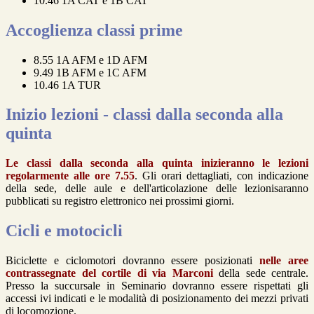
10.46 1A CAT e 1B CAT
Accoglienza classi prime
8.55 1A AFM e 1D AFM
9.49 1B AFM e 1C AFM
10.46 1A TUR
Inizio lezioni - classi dalla seconda alla
quinta
Le classi dalla seconda alla quinta inizieranno le lezioni
regolarmente alle ore 7.55
. Gli orari dettagliati, con indicazione
della sede, delle aule e dell'articolazione delle lezionisaranno
pubblicati su registro elettronico nei prossimi giorni.
Cicli e motocicli
Biciclette e ciclomotori dovranno essere posizionati
nelle aree
contrassegnate del cortile di via Marconi
della sede centrale.
Presso la succursale in Seminario dovranno essere rispettati gli
accessi ivi indicati e le modalità di posizionamento dei mezzi privati
di locomozione.