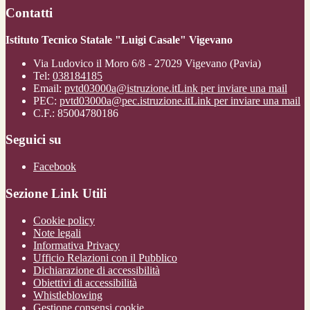
Contatti
Istituto Tecnico Statale "Luigi Casale" Vigevano
Via Ludovico il Moro 6/8 - 27029 Vigevano (Pavia)
Tel:
038184185
Email:
pvtd03000a@istruzione.it
Link per inviare una mail
PEC:
pvtd03000a@pec.istruzione.it
Link per inviare una mail
C.F.: 85004780186
Seguici su
Facebook
Sezione Link Utili
Cookie policy
Note legali
Informativa Privacy
Ufficio Relazioni con il Pubblico
Dichiarazione di accessibilità
Obiettivi di accessibilità
Whistleblowing
Gestione consensi cookie