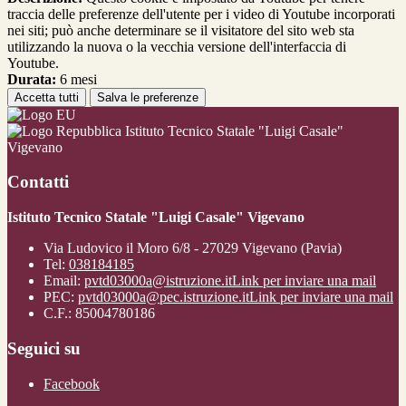
traccia delle preferenze dell'utente per i video di Youtube incorporati
nei siti; può anche determinare se il visitatore del sito web sta
utilizzando la nuova o la vecchia versione dell'interfaccia di
Youtube.
Durata:
6 mesi
Accetta tutti
Salva le preferenze
Istituto Tecnico Statale "Luigi Casale"
Vigevano
Contatti
Istituto Tecnico Statale "Luigi Casale" Vigevano
Via Ludovico il Moro 6/8 - 27029 Vigevano (Pavia)
Tel:
038184185
Email:
pvtd03000a@istruzione.it
Link per inviare una mail
PEC:
pvtd03000a@pec.istruzione.it
Link per inviare una mail
C.F.: 85004780186
Seguici su
Facebook