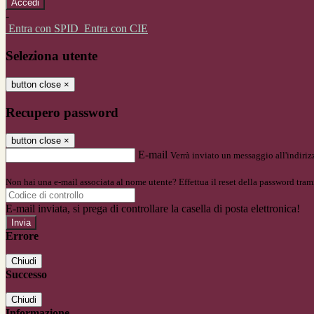
-
Entra con SPID
Entra con CIE
Seleziona utente
button close
×
Recupero password
button close
×
E-mail
Verrà inviato un messaggio all'indirizz
Non hai una e-mail associata al nome utente? Effettua il reset della password tram
E-mail inviata, si prega di controllare la casella di posta elettronica!
Errore
Chiudi
Successo
Chiudi
Informazione