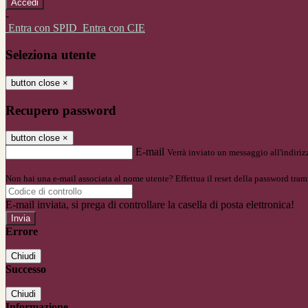
-
Entra con SPID
Entra con CIE
Seleziona utente
button close
×
Recupero password
button close
×
E-mail
Verrà inviato un messaggio all'indirizz
Non hai una e-mail associata al nome utente? Effettua il reset della password tram
E-mail inviata, si prega di controllare la casella di posta elettronica!
Errore
Chiudi
Successo
Chiudi
Informazione