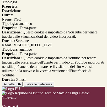
Tipologia
Proprieta
Descrizione
Durata
Nome:
YSC
Tipologia:
analitico
Proprieta:
Terza-parte
Descrizione:
Questo cookie è impostato da YouTube per tenere
traccia delle visualizzazioni dei video incorporati.
Durata:
Sessione
Nome:
VISITOR_INFO1_LIVE
Tipologia:
analitico
Proprieta:
Terza-parte
Descrizione:
Questo cookie è impostato da Youtube per tenere
traccia delle preferenze dell'utente per i video di Youtube incorporati
nei siti; può anche determinare se il visitatore del sito web sta
utilizzando la nuova o la vecchia versione dell'interfaccia di
Youtube.
Durata:
6 mesi
Accetta tutti
Salva le preferenze
Istituto Tecnico Statale "Luigi Casale"
Vigevano
Contatti