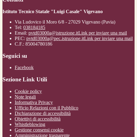
Istituto Tecnico Statale "Luigi Casale" Vigevano
Via Ludovico il Moro 6/8 - 27029 Vigevano (Pavia)
Tel:
038184185
Email:
pvtd03000a@istruzione.it
Link per inviare una mail
PEC:
pvtd03000a@pec.istruzione.it
Link per inviare una mail
C.F.: 85004780186
Seguici su
Facebook
Sezione Link Utili
Cookie policy
Note legali
Informativa Privacy
Ufficio Relazioni con il Pubblico
Dichiarazione di accessibilità
Obiettivi di accessibilità
Whistleblowing
Gestione consensi cookie
Amministrazione trasparente