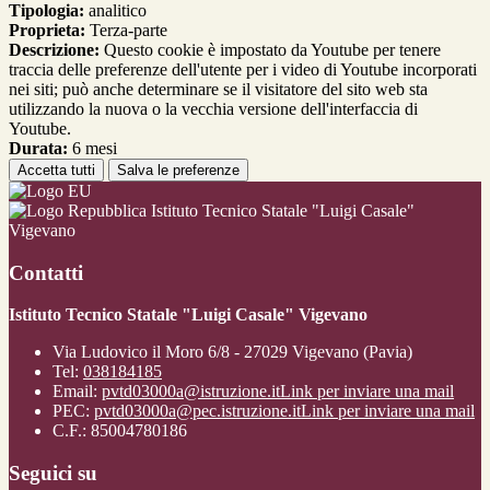
Tipologia:
analitico
Proprieta:
Terza-parte
Descrizione:
Questo cookie è impostato da Youtube per tenere
traccia delle preferenze dell'utente per i video di Youtube incorporati
nei siti; può anche determinare se il visitatore del sito web sta
utilizzando la nuova o la vecchia versione dell'interfaccia di
Youtube.
Durata:
6 mesi
Accetta tutti
Salva le preferenze
Istituto Tecnico Statale "Luigi Casale"
Vigevano
Contatti
Istituto Tecnico Statale "Luigi Casale" Vigevano
Via Ludovico il Moro 6/8 - 27029 Vigevano (Pavia)
Tel:
038184185
Email:
pvtd03000a@istruzione.it
Link per inviare una mail
PEC:
pvtd03000a@pec.istruzione.it
Link per inviare una mail
C.F.: 85004780186
Seguici su