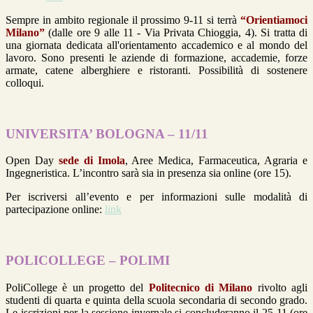
Sempre in ambito regionale il prossimo 9-11 si terrà
“Orientiamoci
Milano”
(dalle ore 9 alle 11 - Via Privata Chioggia, 4). Si tratta di
una giornata dedicata all'orientamento accademico e al mondo del
lavoro. Sono presenti le aziende di formazione, accademie, forze
armate, catene alberghiere e ristoranti. Possibilità di sostenere
colloqui.
UNIVERSITA’ BOLOGNA – 11/11
Open Day
sede di Imola
, Aree Medica, Farmaceutica, Agraria e
Ingegneristica. L’incontro sarà sia in presenza sia online (ore 15).
Per iscriversi all’evento e per informazioni sulle modalità di
partecipazione online:
link
POLICOLLEGE – POLIMI
PoliCollege è un progetto del
Politecnico di Milano
rivolto agli
studenti di quarta e quinta della scuola secondaria di secondo grado.
Le iscrizioni per la sessione invernale si concluderanno il 25-11 (ore