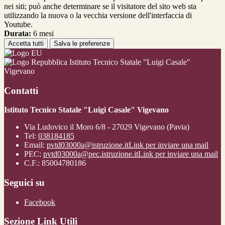
nei siti; può anche determinare se il visitatore del sito web sta
utilizzando la nuova o la vecchia versione dell'interfaccia di
Youtube.
Durata:
6 mesi
Accetta tutti
Salva le preferenze
Istituto Tecnico Statale "Luigi Casale"
Vigevano
Contatti
Istituto Tecnico Statale "Luigi Casale" Vigevano
Via Ludovico il Moro 6/8 - 27029 Vigevano (Pavia)
Tel:
038184185
Email:
pvtd03000a@istruzione.it
Link per inviare una mail
PEC:
pvtd03000a@pec.istruzione.it
Link per inviare una mail
C.F.: 85004780186
Seguici su
Facebook
Sezione Link Utili