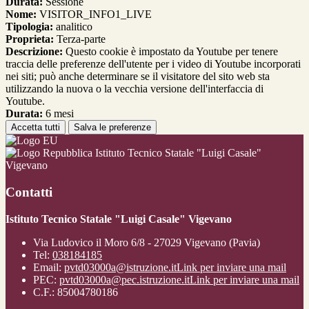
Durata:
Sessione
Nome:
VISITOR_INFO1_LIVE
Tipologia:
analitico
Proprieta:
Terza-parte
Descrizione:
Questo cookie è impostato da Youtube per tenere
traccia delle preferenze dell'utente per i video di Youtube incorporati
nei siti; può anche determinare se il visitatore del sito web sta
utilizzando la nuova o la vecchia versione dell'interfaccia di
Youtube.
Durata:
6 mesi
Accetta tutti
Salva le preferenze
Istituto Tecnico Statale "Luigi Casale"
Vigevano
Contatti
Istituto Tecnico Statale "Luigi Casale" Vigevano
Via Ludovico il Moro 6/8 - 27029 Vigevano (Pavia)
Tel:
038184185
Email:
pvtd03000a@istruzione.it
Link per inviare una mail
PEC:
pvtd03000a@pec.istruzione.it
Link per inviare una mail
C.F.: 85004780186