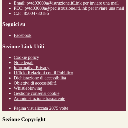
Email:
pvtd03000a@istruzione.it
Link per inviare una mail
PEC:
pvtd03000a@pec.istruzione.it
Link per inviare una mail
C.F.: 85004780186
Seguici su
Facebook
Sezione Link Utili
Cookie policy
Note legali
Informativa Privacy
Ufficio Relazioni con il Pubblico
Dichiarazione di accessibilità
Obiettivi di accessibilità
Whistleblowing
Gestione consensi cookie
Amministrazione trasparente
Pagina visualizzata
2075
volte
Sezione Copyright