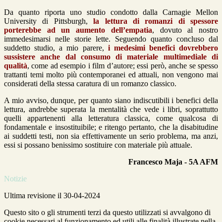
Da quanto riporta uno studio condotto dalla Carnagie Mellon
University di Pittsburgh,
la lettura di romanzi di spessore
porterebbe ad un aumento dell’empatia
, dovuto al nostro
immedesimarsi nelle storie lette. Seguendo quanto concluso dal
suddetto studio, a mio parere,
i medesimi benefici dovrebbero
sussistere anche dal consumo di materiale multimediale di
qualità
, come ad esempio i film d’autore; essi però, anche se spesso
trattanti temi molto più contemporanei ed attuali, non vengono mai
considerati della stessa caratura di un romanzo classico.
A mio avviso, dunque, per quanto siano indiscutibili i benefici della
lettura, andrebbe superata la mentalità che vede i libri, soprattutto
quelli appartenenti alla letteratura classica, come qualcosa di
fondamentale e insostituibile; e ritengo pertanto, che la disabitudine
ai suddetti testi, non sia effettivamente un serio problema, ma anzi,
essi si possano benissimo sostituire con materiale più attuale.
Francesco Maja - 5A AFM
Notizie
Ultima revisione il 30-04-2024
Questo sito o gli strumenti terzi da questo utilizzati si avvalgono di
cookie necessari al funzionamento ed utili alle finalità illustrate nella