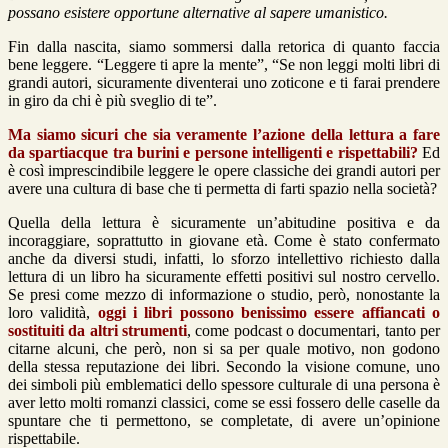
possano esistere opportune alternative al sapere umanistico.
Fin dalla nascita, siamo sommersi dalla retorica di quanto faccia
bene leggere. “Leggere ti apre la mente”, “Se non leggi molti libri di
grandi autori, sicuramente diventerai uno zoticone e ti farai prendere
in giro da chi è più sveglio di te”.
Ma siamo sicuri che sia veramente l’azione della lettura a fare
da spartiacque tra burini e persone intelligenti e rispettabili?
Ed
è così imprescindibile leggere le opere classiche dei grandi autori per
avere una cultura di base che ti permetta di farti spazio nella società?
Quella della lettura è sicuramente un’abitudine positiva e da
incoraggiare, soprattutto in giovane età. Come è stato confermato
anche da diversi studi, infatti, lo sforzo intellettivo richiesto dalla
lettura di un libro ha sicuramente effetti positivi sul nostro cervello.
Se presi come mezzo di informazione o studio, però, nonostante la
loro validità,
oggi i libri possono benissimo essere affiancati o
sostituiti da altri strumenti
, come podcast o documentari, tanto per
citarne alcuni, che però, non si sa per quale motivo, non godono
della stessa reputazione dei libri. Secondo la visione comune, uno
dei simboli più emblematici dello spessore culturale di una persona è
aver letto molti romanzi classici, come se essi fossero delle caselle da
spuntare che ti permettono, se completate, di avere un’opinione
rispettabile.