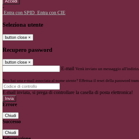
-
Entra con SPID
Entra con CIE
Seleziona utente
button close
×
Recupero password
button close
×
E-mail
Verrà inviato un messaggio all'indirizz
Non hai una e-mail associata al nome utente? Effettua il reset della password tram
E-mail inviata, si prega di controllare la casella di posta elettronica!
Errore
Chiudi
Successo
Chiudi
Informazione