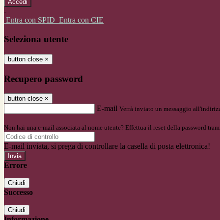
-
Entra con SPID
Entra con CIE
Seleziona utente
button close
×
Recupero password
button close
×
E-mail
Verrà inviato un messaggio all'indirizz
Non hai una e-mail associata al nome utente? Effettua il reset della password tram
E-mail inviata, si prega di controllare la casella di posta elettronica!
Errore
Chiudi
Successo
Chiudi
Informazione