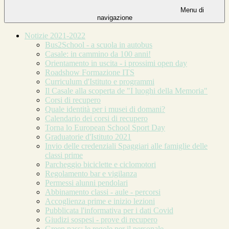
Menu di
navigazione
Notizie 2021-2022
Bus2School - a scuola in autobus
Casale: in cammino da 100 anni!
Orientamento in uscita - i prossimi open day
Roadshow Formazione ITS
Curriculum d'Istituto e programmi
Il Casale alla scoperta de "I luoghi della Memoria"
Corsi di recupero
Quale identità per i musei di domani?
Calendario dei corsi di recupero
Torna lo European School Sport Day
Graduatorie d'Istituto 2021
Invio delle credenziali Spaggiari alle famiglie delle
classi prime
Parcheggio biciclette e ciclomotori
Regolamento bar e vigilanza
Permessi alunni pendolari
Abbinamento classi - aule - percorsi
Accoglienza prime e inizio lezioni
Pubblicata l'informativa per i dati Covid
Giudizi sospesi - prove di recupero
Green pass: le regole per il personale