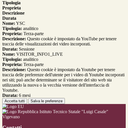
Tipologia
Proprieta
Descrizione
Durata
Nome:
YSC
Tipologia:
analitico
Proprieta:
Terza-parte
Descrizione:
Questo cookie è impostato da YouTube per tenere
traccia delle visualizzazioni dei video incorporati.
Durata:
Sessione
Nome:
VISITOR_INFO1_LIVE
Tipologia:
analitico
Proprieta:
Terza-parte
Descrizione:
Questo cookie è impostato da Youtube per tenere
traccia delle preferenze dell'utente per i video di Youtube incorporati
nei siti; può anche determinare se il visitatore del sito web sta
utilizzando la nuova o la vecchia versione dell'interfaccia di
Youtube.
Durata:
6 mesi
Accetta tutti
Salva le preferenze
Istituto Tecnico Statale "Luigi Casale"
Vigevano
Contatti