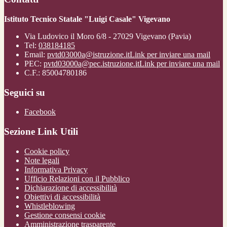
Istituto Tecnico Statale "Luigi Casale" Vigevano
Via Ludovico il Moro 6/8 - 27029 Vigevano (Pavia)
Tel:
038184185
Email:
pvtd03000a@istruzione.it
Link per inviare una mail
PEC:
pvtd03000a@pec.istruzione.it
Link per inviare una mail
C.F.: 85004780186
Seguici su
Facebook
Sezione Link Utili
Cookie policy
Note legali
Informativa Privacy
Ufficio Relazioni con il Pubblico
Dichiarazione di accessibilità
Obiettivi di accessibilità
Whistleblowing
Gestione consensi cookie
Amministrazione trasparente