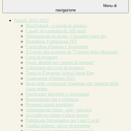
Menu di
navigazione
Notizie 2021-2022
Bus2School - a scuola in autobus
Casale: in cammino da 100 anni!
Orientamento in uscita - i prossimi open day
Roadshow Formazione ITS
Curriculum d'Istituto e programmi
Il Casale alla scoperta de "I luoghi della Memoria"
Corsi di recupero
Quale identità per i musei di domani?
Calendario dei corsi di recupero
Torna lo European School Sport Day
Graduatorie d'Istituto 2021
Invio delle credenziali Spaggiari alle famiglie delle
classi prime
Parcheggio biciclette e ciclomotori
Regolamento bar e vigilanza
Permessi alunni pendolari
Abbinamento classi - aule - percorsi
Accoglienza prime e inizio lezioni
Pubblicata l'informativa per i dati Covid
Giudizi sospesi - prove di recupero
Green pass: le regole per il personale