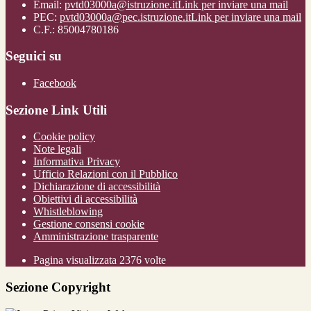
Email:
pvtd03000a@istruzione.it
Link per inviare una mail
PEC:
pvtd03000a@pec.istruzione.it
Link per inviare una mail
C.F.: 85004780186
Seguici su
Facebook
Sezione Link Utili
Cookie policy
Note legali
Informativa Privacy
Ufficio Relazioni con il Pubblico
Dichiarazione di accessibilità
Obiettivi di accessibilità
Whistleblowing
Gestione consensi cookie
Amministrazione trasparente
Pagina visualizzata
2376
volte
Sezione Copyright