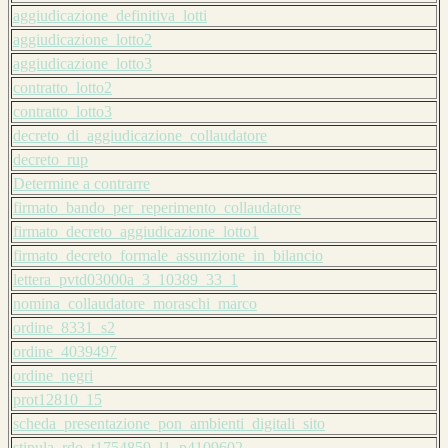
aggiudicazione_definitiva_lotti
aggiudicazione_lotto2
aggiudicazione_lotto3
contratto_lotto2
contratto_lotto3
decreto_di_aggiudicazione_collaudatore
decreto_rup
Determine a contrarre
firmato_bando_per_reperimento_collaudatore
firmato_decreto_aggiudicazione_lotto1
firmato_decreto_formale_assunzione_in_bilancio
lettera_pvtd03000a_3_10389_33_1
nomina_collaudatore_moraschi_marco
ordine_8331_s2
ordine_4039497
ordine_negri
prot12810_15
scheda_presentazione_pon_ambienti_digitali_sito
stipula_rdo_t1754859_l1_p4109602