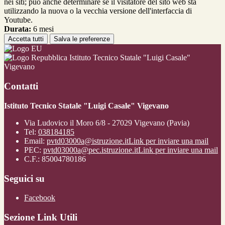
nei siti; può anche determinare se il visitatore del sito web sta
utilizzando la nuova o la vecchia versione dell'interfaccia di
Youtube.
Durata:
6 mesi
Accetta tutti
Salva le preferenze
Istituto Tecnico Statale "Luigi Casale"
Vigevano
Contatti
Istituto Tecnico Statale "Luigi Casale" Vigevano
Via Ludovico il Moro 6/8 - 27029 Vigevano (Pavia)
Tel:
038184185
Email:
pvtd03000a@istruzione.it
Link per inviare una mail
PEC:
pvtd03000a@pec.istruzione.it
Link per inviare una mail
C.F.: 85004780186
Seguici su
Facebook
Sezione Link Utili