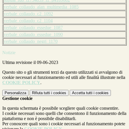
verbale_collaudo_alan_multimedia_1085
verbale_collaudo_c2_1092
verbale_collaudo_c2_1104
verbale_collaudo_essedue_1087
verbale_collaudo_essedue_1090
verbale_collaudo_negri_1170
Notizie
Ultima revisione il 09-06-2023
Questo sito o gli strumenti terzi da questo utilizzati si avvalgono di
cookie necessari al funzionamento ed utili alle finalità illustrate nella
COOKIE POLICY
.
Personalizza
Rifiuta tutti
i cookies
Accetta tutti
i cookies
Gestione cookie
In questa schermata è possibile scegliere quali cookie consentire.
I cookie necessari sono quelli che consentono il funzionamento della
piattaforma e non è possibile disabilitarli.
Per conoscere quali sono i cookie necessari al funzionamento potete
visionare la
COOKIE POLICY
.