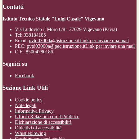
Contatti
Istituto Tecnico Statale "Luigi Casale" Vigevano
Via Ludovico il Moro 6/8 - 27029 Vigevano (Pavia)
Tel:
038184185
Email:
pvtd03000a@istruzione.it
Link per inviare una mail
PEC:
pvtd03000a@pec.istruzione.it
Link per inviare una mail
C.F.: 85004780186
Seguici su
Facebook
Sezione Link Utili
Cookie policy
Note legali
Informativa Privacy
Ufficio Relazioni con il Pubblico
Dichiarazione di accessibilità
Obiettivi di accessibilità
Whistleblowing
Gestione consensi cookie