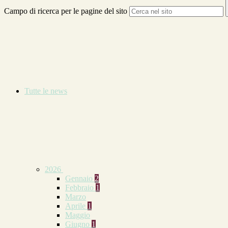
Campo di ricerca per le pagine del sito
Tutte le news
2026
Gennaio
2
Febbraio
1
Marzo
Aprile
1
Maggio
Giugno
1