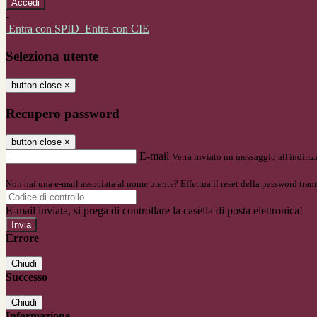
-
Entra con SPID
Entra con CIE
Seleziona utente
button close
×
Recupero password
button close
×
E-mail
Verrà inviato un messaggio all'indirizz
Non hai una e-mail associata al nome utente? Effettua il reset della password tram
E-mail inviata, si prega di controllare la casella di posta elettronica!
Errore
Chiudi
Successo
Chiudi
Informazione