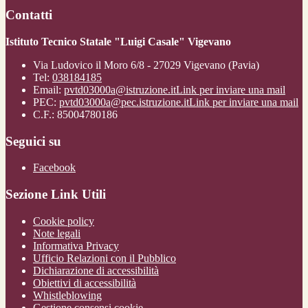
Contatti
Istituto Tecnico Statale "Luigi Casale" Vigevano
Via Ludovico il Moro 6/8 - 27029 Vigevano (Pavia)
Tel:
038184185
Email:
pvtd03000a@istruzione.it
Link per inviare una mail
PEC:
pvtd03000a@pec.istruzione.it
Link per inviare una mail
C.F.: 85004780186
Seguici su
Facebook
Sezione Link Utili
Cookie policy
Note legali
Informativa Privacy
Ufficio Relazioni con il Pubblico
Dichiarazione di accessibilità
Obiettivi di accessibilità
Whistleblowing
Gestione consensi cookie