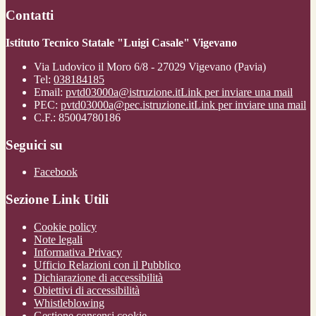
Contatti
Istituto Tecnico Statale "Luigi Casale" Vigevano
Via Ludovico il Moro 6/8 - 27029 Vigevano (Pavia)
Tel:
038184185
Email:
pvtd03000a@istruzione.it
Link per inviare una mail
PEC:
pvtd03000a@pec.istruzione.it
Link per inviare una mail
C.F.: 85004780186
Seguici su
Facebook
Sezione Link Utili
Cookie policy
Note legali
Informativa Privacy
Ufficio Relazioni con il Pubblico
Dichiarazione di accessibilità
Obiettivi di accessibilità
Whistleblowing
Gestione consensi cookie