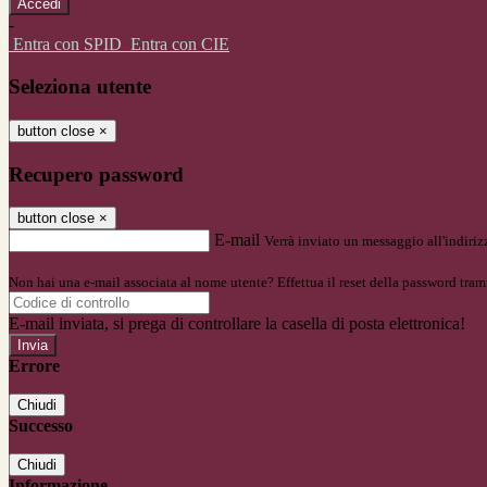
-
Entra con SPID
Entra con CIE
Seleziona utente
button close
×
Recupero password
button close
×
E-mail
Verrà inviato un messaggio all'indirizz
Non hai una e-mail associata al nome utente? Effettua il reset della password tram
E-mail inviata, si prega di controllare la casella di posta elettronica!
Errore
Chiudi
Successo
Chiudi
Informazione