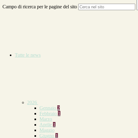
Campo di ricerca per le pagine del sito
Tutte le news
2026
Gennaio
2
Febbraio
1
Marzo
Aprile
1
Maggio
Giugno
1