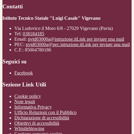
Contatti
Istituto Tecnico Statale "Luigi Casale" Vigevano
Via Ludovico il Moro 6/8 - 27029 Vigevano (Pavia)
Tel:
038184185
Email:
pvtd03000a@istruzione.it
Link per inviare una mail
PEC:
pvtd03000a@pec.istruzione.it
Link per inviare una mail
C.F.: 85004780186
Seguici su
Facebook
Sezione Link Utili
Cookie policy
Note legali
Informativa Privacy
Ufficio Relazioni con il Pubblico
Dichiarazione di accessibilità
Obiettivi di accessibilità
Whistleblowing
Gestione consensi cookie