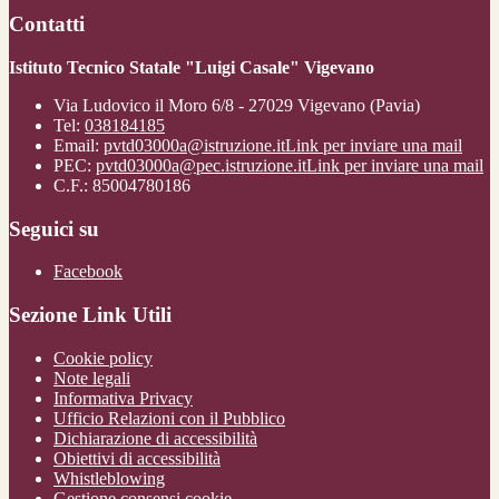
Contatti
Istituto Tecnico Statale "Luigi Casale" Vigevano
Via Ludovico il Moro 6/8 - 27029 Vigevano (Pavia)
Tel:
038184185
Email:
pvtd03000a@istruzione.it
Link per inviare una mail
PEC:
pvtd03000a@pec.istruzione.it
Link per inviare una mail
C.F.: 85004780186
Seguici su
Facebook
Sezione Link Utili
Cookie policy
Note legali
Informativa Privacy
Ufficio Relazioni con il Pubblico
Dichiarazione di accessibilità
Obiettivi di accessibilità
Whistleblowing
Gestione consensi cookie