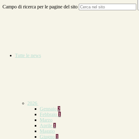
Campo di ricerca per le pagine del sito
Tutte le news
2026
Gennaio
2
Febbraio
1
Marzo
Aprile
1
Maggio
Giugno
1