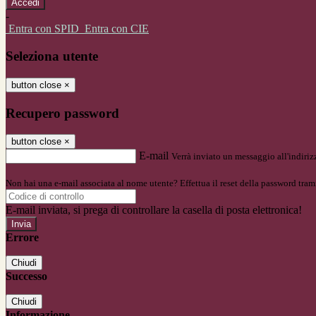
-
Entra con SPID
Entra con CIE
Seleziona utente
button close
×
Recupero password
button close
×
E-mail
Verrà inviato un messaggio all'indirizz
Non hai una e-mail associata al nome utente? Effettua il reset della password tram
E-mail inviata, si prega di controllare la casella di posta elettronica!
Errore
Chiudi
Successo
Chiudi
Informazione