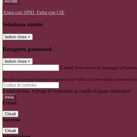
-
Entra con SPID
Entra con CIE
Seleziona utente
button close
×
Recupero password
button close
×
E-mail
Verrà inviato un messaggio all'indirizz
Non hai una e-mail associata al nome utente? Effettua il reset della password tram
E-mail inviata, si prega di controllare la casella di posta elettronica!
Errore
Chiudi
Successo
Chiudi
Informazione