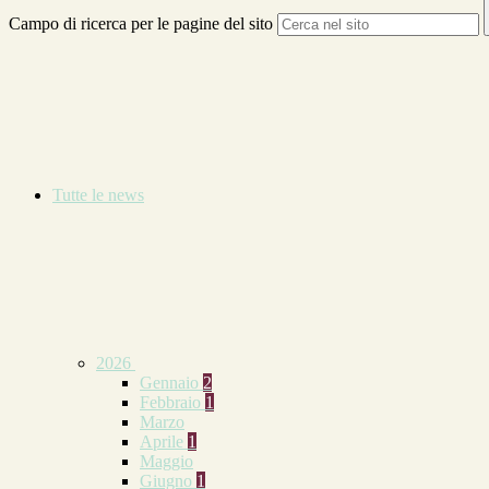
Campo di ricerca per le pagine del sito
Tutte le news
2026
Gennaio
2
Febbraio
1
Marzo
Aprile
1
Maggio
Giugno
1