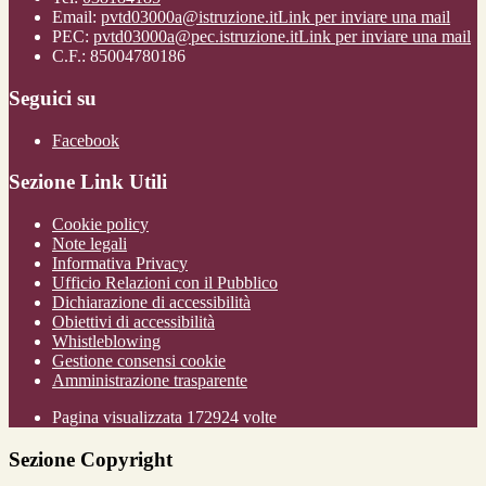
Email:
pvtd03000a@istruzione.it
Link per inviare una mail
PEC:
pvtd03000a@pec.istruzione.it
Link per inviare una mail
C.F.: 85004780186
Seguici su
Facebook
Sezione Link Utili
Cookie policy
Note legali
Informativa Privacy
Ufficio Relazioni con il Pubblico
Dichiarazione di accessibilità
Obiettivi di accessibilità
Whistleblowing
Gestione consensi cookie
Amministrazione trasparente
Pagina visualizzata
172924
volte
Sezione Copyright