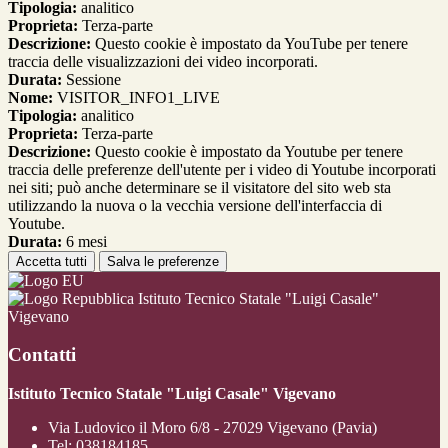
Tipologia:
analitico
Proprieta:
Terza-parte
Descrizione:
Questo cookie è impostato da YouTube per tenere
traccia delle visualizzazioni dei video incorporati.
Durata:
Sessione
Nome:
VISITOR_INFO1_LIVE
Tipologia:
analitico
Proprieta:
Terza-parte
Descrizione:
Questo cookie è impostato da Youtube per tenere
traccia delle preferenze dell'utente per i video di Youtube incorporati
nei siti; può anche determinare se il visitatore del sito web sta
utilizzando la nuova o la vecchia versione dell'interfaccia di
Youtube.
Durata:
6 mesi
Accetta tutti
Salva le preferenze
Istituto Tecnico Statale "Luigi Casale"
Vigevano
Contatti
Istituto Tecnico Statale "Luigi Casale" Vigevano
Via Ludovico il Moro 6/8 - 27029 Vigevano (Pavia)
Tel:
038184185