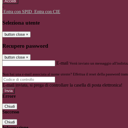
-
Entra con SPID
Entra con CIE
Seleziona utente
button close
×
Recupero password
button close
×
E-mail
Verrà inviato un messaggio all'indirizz
Non hai una e-mail associata al nome utente? Effettua il reset della password tram
E-mail inviata, si prega di controllare la casella di posta elettronica!
Errore
Chiudi
Successo
Chiudi
Informazione