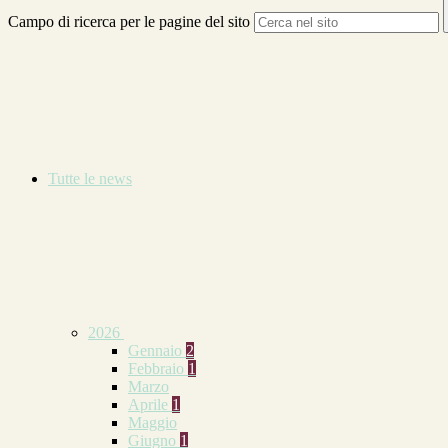
Campo di ricerca per le pagine del sito
Tutte le news
2026
Gennaio
2
Febbraio
1
Marzo
Aprile
1
Maggio
Giugno
1