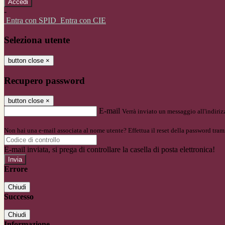
-
Entra con SPID
Entra con CIE
Seleziona utente
button close
×
Recupero password
button close
×
E-mail
Verrà inviato un messaggio all'indirizz
Non hai una e-mail associata al nome utente? Effettua il reset della password tram
E-mail inviata, si prega di controllare la casella di posta elettronica!
Errore
Chiudi
Successo
Chiudi
Informazione