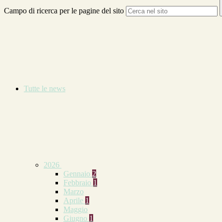
Campo di ricerca per le pagine del sito
Tutte le news
2026
Gennaio
2
Febbraio
1
Marzo
Aprile
1
Maggio
Giugno
1