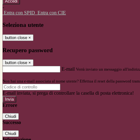
-
Entra con SPID
Entra con CIE
Seleziona utente
button close
×
Recupero password
button close
×
E-mail
Verrà inviato un messaggio all'indirizz
Non hai una e-mail associata al nome utente? Effettua il reset della password tram
E-mail inviata, si prega di controllare la casella di posta elettronica!
Errore
Chiudi
Successo
Chiudi
Informazione