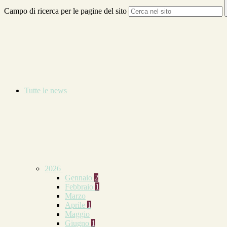
Campo di ricerca per le pagine del sito
Tutte le news
2026
Gennaio
2
Febbraio
1
Marzo
Aprile
1
Maggio
Giugno
1