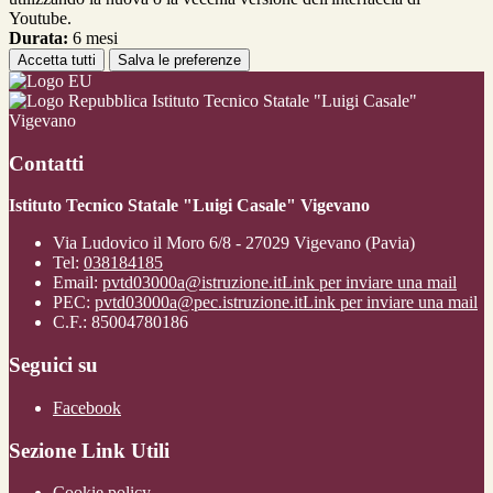
Youtube.
Durata:
6 mesi
Accetta tutti
Salva le preferenze
Istituto Tecnico Statale "Luigi Casale"
Vigevano
Contatti
Istituto Tecnico Statale "Luigi Casale" Vigevano
Via Ludovico il Moro 6/8 - 27029 Vigevano (Pavia)
Tel:
038184185
Email:
pvtd03000a@istruzione.it
Link per inviare una mail
PEC:
pvtd03000a@pec.istruzione.it
Link per inviare una mail
C.F.: 85004780186
Seguici su
Facebook
Sezione Link Utili
Cookie policy