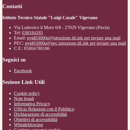
Contatti
Istituto Tecnico Statale "Luigi Casale" Vigevano
Via Ludovico il Moro 6/8 - 27029 Vigevano (Pavia)
Tel:
038184185
Email:
pvtd03000a@istruzione.it
Link per inviare una mail
PEC:
pvtd03000a@pec.istruzione.it
Link per inviare una mail
C.F.: 85004780186
Seguici su
Facebook
Sezione Link Utili
Cookie policy
Note legali
Informativa Privacy
Ufficio Relazioni con il Pubblico
Dichiarazione di accessibilità
Obiettivi di accessibilità
Whistleblowing
Gestione consensi cookie