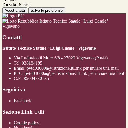
Durata:
6 mesi
Accetta tutti
Salva le preferenze
Istituto Tecnico Statale "Luigi Casale"
Vigevano
Contatti
Istituto Tecnico Statale "Luigi Casale" Vigevano
Via Ludovico il Moro 6/8 - 27029 Vigevano (Pavia)
Tel:
038184185
Email:
pvtd03000a@istruzione.it
Link per inviare una mail
PEC:
pvtd03000a@pec.istruzione.it
Link per inviare una mail
C.F.: 85004780186
Seguici su
Facebook
Sezione Link Utili
Cookie policy
Note legali