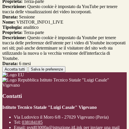
Proprieta:
Terza-parte
Descrizione:
Questo cookie è impostato da YouTube per tenere
traccia delle visualizzazioni dei video incorporati.
Durata:
Sessione
Nome:
VISITOR_INFO1_LIVE
Tipologia:
analitico
Proprieta:
Terza-parte
Descrizione:
Questo cookie è impostato da Youtube per tenere
traccia delle preferenze dell'utente per i video di Youtube incorporati
nei siti; può anche determinare se il visitatore del sito web sta
utilizzando la nuova o la vecchia versione dell'interfaccia di
Youtube.
Durata:
6 mesi
Accetta tutti
Salva le preferenze
Istituto Tecnico Statale "Luigi Casale"
Vigevano
Contatti
Istituto Tecnico Statale "Luigi Casale" Vigevano
Via Ludovico il Moro 6/8 - 27029 Vigevano (Pavia)
Tel:
038184185
Email:
pvtd03000a@istruzione.it
Link per inviare una mail